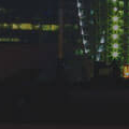
Подразделение
компании
IBF-Motors по
обслуживанию
Bussines travel и
Mice агентств